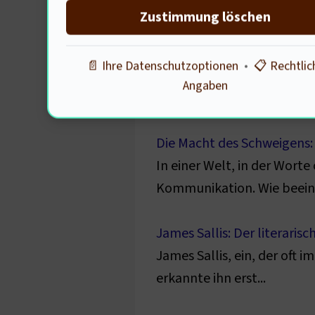
deutschen Geschichte (...) 
Zustimmung löschen
Die Jagd nach der Wahrheit
📄 Ihre Datenschutzoptionen
•
📋 Rechtlic
Wie beeinflussen historisc
Angaben
unterschiedliche Perspekti
Die Macht des Schweigens: 
In einer Welt, in der Worte 
Kommunikation. Wie beeinflu
James Sallis: Der literaris
James Sallis, ein, der oft 
erkannte ihn erst...