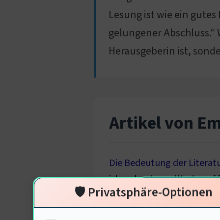
Lesung ist wie ein gut
gelungener Abschluss.“ W
Herausgeberin ist, sond
Artikel von E
Die Bedeutung der Literat
ist mehr als nur Worte auf
🛡️ Privatsphäre-Optionen
ist sie so wichtig für...