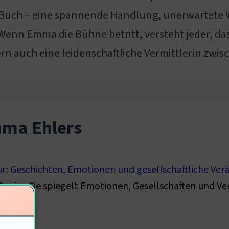
es Buch – eine spannende Handlung, unerwartet
enn Emma die Bühne betritt, versteht jeder, dass
ern auch eine leidenschaftliche Vermittlerin zwi
mma Ehlers
ur: Geschichten, Emotionen und gesellschaftliche Ve
 Papier. Sie spiegelt Emotionen, Gesellschaften und 