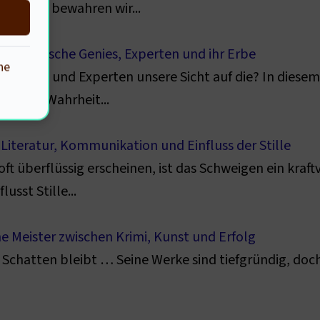
Doch wie bewahren wir...
: Historische Genies, Experten und ihr Erbe
he
he Genies und Experten unsere Sicht auf die? In diesem
ven auf Wahrheit...
Literatur, Kommunikation und Einfluss der Stille
oft überflüssig erscheinen, ist das Schweigen ein kraft
sst Stille...
che Meister zwischen Krimi, Kunst und Erfolg
im Schatten bleibt … Seine Werke sind tiefgründig, do