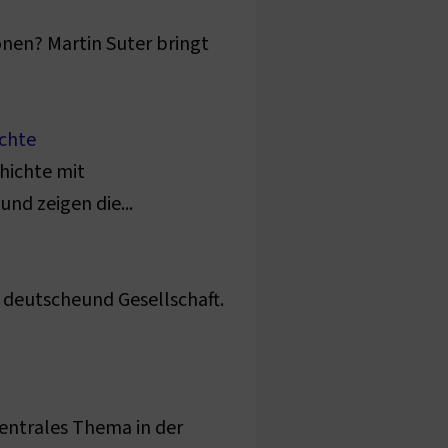
onen? Martin Suter bringt
ichte
hichte mit
nd zeigen die...
e deutscheund Gesellschaft.
zentrales Thema in der