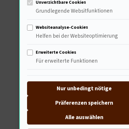
Unverzichtbare Cookies
Die Bedeutung von Anstand
Grundlegende Websitfunktionen
Wie beeinflussen Anstand u
spannende Perspektiven zu
Websiteanalyse-Cookies
Helfen bei der Websiteoptimierung
António Lobo Antunes: Kolo
António Lobo Antunes, ein 
Erweiterte Cookies
psychologischen Einsichten
Für erweiterte Funktionen
Der Einfluss von Peter Schn
Peter Schneider, ein präge
Nur unbedingt nötige
Seine Werke und sein Engag
Präferenzen speichern
Die Schatten der Vergange
Alle auswählen
Die Auseinandersetzung mit