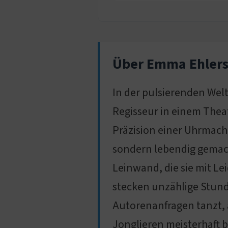
Über Emma Ehler
In der pulsierenden Welt
Regisseur in einem Theat
Präzision einer Uhrmache
sondern lebendig gemach
Leinwand, die sie mit Le
stecken unzählige Stun
Autorenanfragen tanzt, a
Jonglieren meisterhaft b