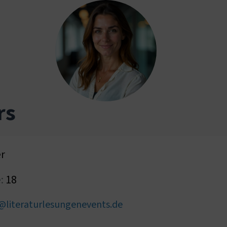
rs
r
e:
18
literaturlesungenevents.de