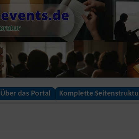
nevents.de
eratur
Über das Portal
Komplette Seitenstruktu